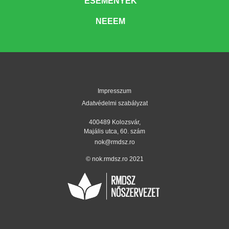
ESEMÉNYEK
NEEEM
Impresszum
Adatvédelmi szabályzat
400489 Kolozsvár,
Majális utca, 60. szám
nok@rmdsz.ro
© nok.rmdsz.ro 2021