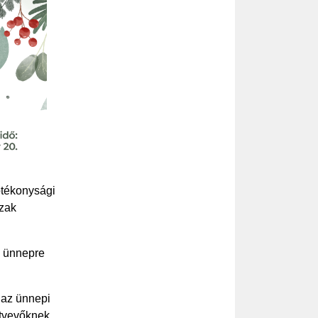
ótékonysági
szak
z ünnepre
 az ünnepi
tvevőknek.