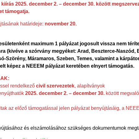
 kiírás 2025. december 2. – december 30. között megszerve
t támogatja.
jtásának határideje:
november 20.
sületenként maximum 1 pályázat jogosult vissza nem térít
ra (kivéve a szórvány megyéket: Arad, Beszterce-Naszód, B
ó-Szörény, Máramaros, Szeben, Temes, valamint a kárpáton
elt képez a NEEEM pályázat keretében elnyert támogatás
.
AK:
éssel rendelkező
civil szervezetek
, alapítványok
enyújthatók
2025. december 2. – december 30.
között megvaló
ltak az előző támogatással jelen pályázat benyújtásáig, a NEE
nyújtásához és elszámolásához szükséges dokumentumok megt