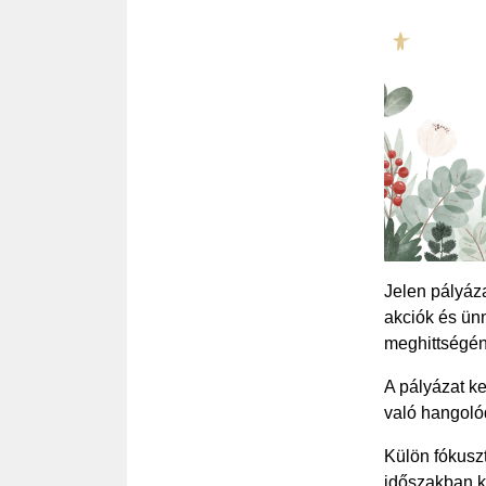
Jelen pályáza
akciók és ün
meghittségé
A pályázat k
való hangolód
Külön fókusz
időszakban k