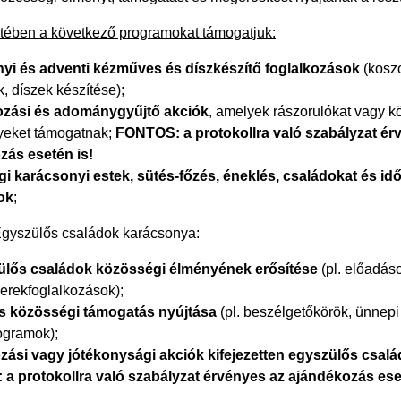
etében a következő programokat támogatjuk:
yi és adventi kézműves és díszkészítő foglalkozások
(kosz
, díszek készítése);
zási és adománygyűjtő akciók
, amelyek rászorulókat vagy k
yeket támogatnak;
FONTOS: a protokollra való szabályzat ér
zás esetén is!
i karácsonyi estek, sütés-főzés, éneklés, családokat és i
ok
;
Egyszülős családok karácsonya
:
ülős családok közösségi élményének erősítése
(pl. előadás
erekfoglalkozások);
és közösségi támogatás nyújtása
(pl. beszélgetőkörök, ünnepi
ogramok);
zási vagy jótékonysági akciók kifejezetten egyszülős csal
a protokollra való szabályzat érvényes az ajándékozás eset