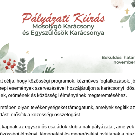
t célja,
hogy közösségi programok, kézműves foglalkozások, j
nepi események szervezésével hozzájáruljon a karácsonyi idő
nek, örömének és közösségi élményének megteremtéséhez.
eretében olyan tevékenységeket támogatunk, amelyek segítik a
ást, erősítik a közösségi összefogást.
t kapnak az egyszülős családok klubjainak pályázatai
, amelyek
özösségi élményt, támogatást és megerősítést nyújtanak a rész