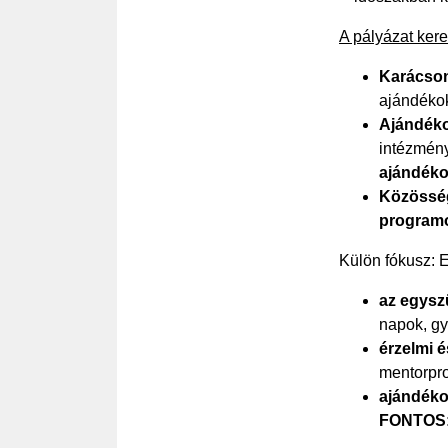
A pályázat ker
Karácson
ajándékok
Ajándéko
intézmén
ajándéko
Közösség
program
Külön fókusz: 
az egysz
napok, gy
érzelmi 
mentorpr
ajándéko
FONTOS: 