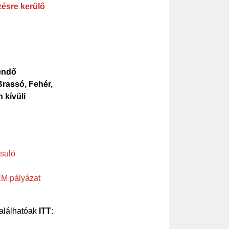
zésre kerülő
endő
rassó, Fehér,
 kívüli
suló
EM pályázat
alálhatóak
ITT
: