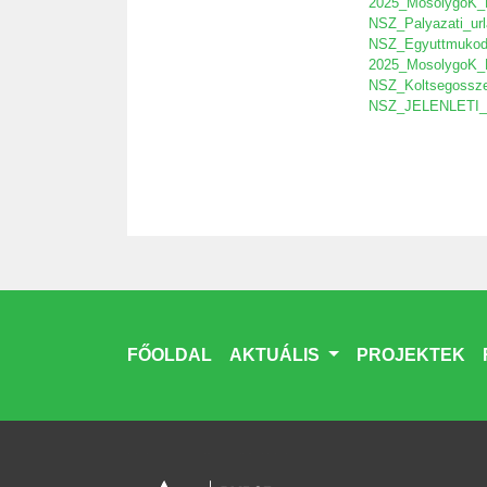
2025_MosolygoK_E
NSZ_Palyazati_ur
NSZ_Egyuttmukod
2025_MosolygoK_
NSZ_Koltsegossze
NSZ_JELENLETI_
FŐOLDAL
AKTUÁLIS
PROJEKTEK