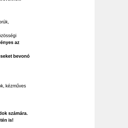
orúk,
özösségi
vényes az
dőseket bevonó
ok, kézműves
ádok számára.
én is!