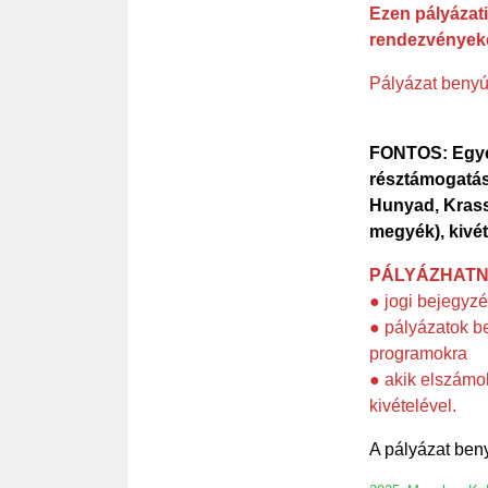
Ezen pályázati
rendezvényeke
Pályázat benyú
FONTOS:
Egye
résztámogatás
Hunyad, Krass
megyék),
kivét
PÁLYÁZHATN
● jogi bejegyz
● pályázatok b
programokra
● akik elszámo
kivételével.
A pályázat be