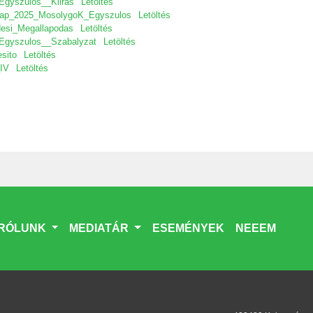
gyszulos__Kiiras
Letöltés
lap_2025_MosolygoK_Egyszulos
Letöltés
esi_Megallapodas
Letöltés
Egyszulos__Szabalyzat
Letöltés
sito
Letöltés
IV
Letöltés
RÓLUNK
MEDIATÁR
ESEMÉNYEK
NEEEM