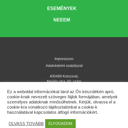
ESEMÉNYEK
NEEEM
Impresszum
Adatvédelmi szabályzat
400489 Kolozsvár,
Majális utca, 60. szám
nok@rmdsz.ro
Ez a weboldal információkat tárol az Ön készülékén apró,
cookie-knak nevezett szöveges fájlok formájában, amelyek
© nok.rmdsz.ro 2021
személyes adatoknak minősülhetnek. Kérjük, olvassa el a
cookie-kra vonatkozó tájékoztatónkat a cookie-k
használatával kapcsolatos átfogó információkért.
OLVASS TOVÁBB
ELFOGADOM